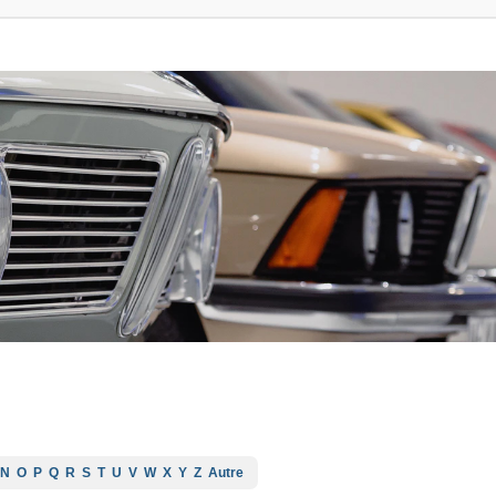
N
O
P
Q
R
S
T
U
V
W
X
Y
Z
Autre