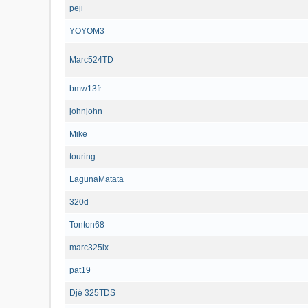
peji
YOYOM3
Marc524TD
bmw13fr
johnjohn
Mike
touring
LagunaMatata
320d
Tonton68
marc325ix
pat19
Djé 325TDS