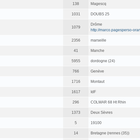
138
Magescq
1031
DOUBS 25
Drôme
1079
http://marco.pagesperso-oran
2356
marseille
41
Manche
5955
dordogne (24)
766
Genève
1716
Montaut
1617
IdF
296
COLMAR 68 Ht Rhin
1373
Deux Sèvres
5
19100
14
Bretagne (rennes (35))