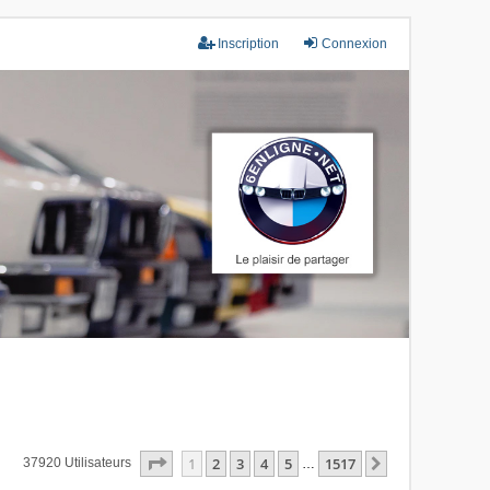
Inscription
Connexion
Page
1
Sur
1517
1
2
3
4
5
1517
Suivant
37920 Utilisateurs
…