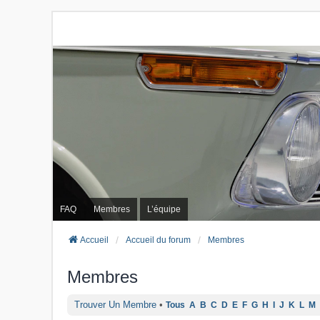
FAQ
Membres
L’équipe
Accueil
Accueil du forum
Membres
Membres
Trouver Un Membre
•
Tous
A
B
C
D
E
F
G
H
I
J
K
L
M