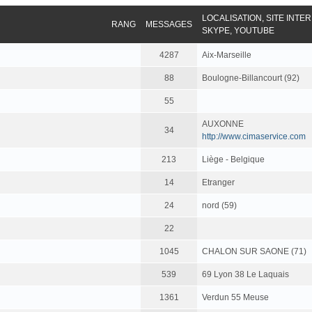
LOCALISATION, SITE INTE
RANG
MESSAGES
SKYPE, YOUTUBE
4287
Aix-Marseille
88
Boulogne-Billancourt (92)
55
AUXONNE
34
http://www.cimaservice.com
213
Liège - Belgique
14
Etranger
24
nord (59)
22
1045
CHALON SUR SAONE (71)
539
69 Lyon 38 Le Laquais
1361
Verdun 55 Meuse