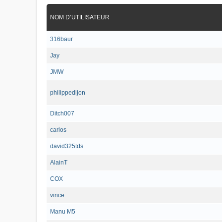
NOM D’UTILISATEUR
316baur
Jay
JMW
philippedijon
Ditch007
carlos
david325tds
AlainT
COX
vince
Manu M5