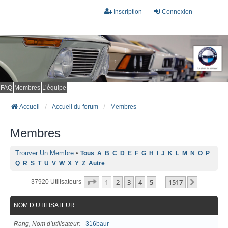
Inscription
Connexion
FAQ
Membres
L’équipe
Accueil
Accueil du forum
Membres
Membres
Trouver Un Membre
•
Tous
A
B
C
D
E
F
G
H
I
J
K
L
M
N
O
P
Q
R
S
T
U
V
W
X
Y
Z
Autre
Page
1
Sur
1517
1
2
3
4
5
1517
Suivant
37920 Utilisateurs
…
NOM D’UTILISATEUR
Rang, Nom d’utilisateur
316baur