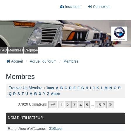
Inscription
Connexion
FAQ
Membres
L’équipe
Accueil
Accueil du forum
Membres
Membres
Trouver Un Membre
•
Tous
A
B
C
D
E
F
G
H
I
J
K
L
M
N
O
P
Q
R
S
T
U
V
W
X
Y
Z
Autre
Page
1
Sur
1517
1
2
3
4
5
1517
Suivant
37920 Utilisateurs
…
NOM D’UTILISATEUR
Rang, Nom d’utilisateur
316baur