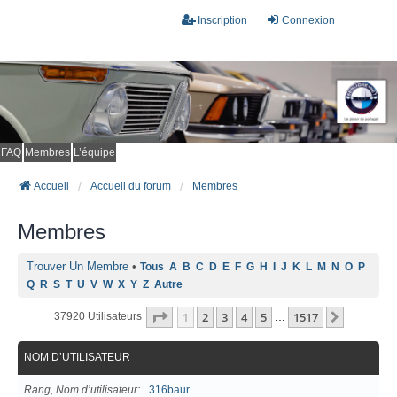
Inscription
Connexion
FAQ
Membres
L’équipe
Accueil
Accueil du forum
Membres
Membres
Trouver Un Membre
•
Tous
A
B
C
D
E
F
G
H
I
J
K
L
M
N
O
P
Q
R
S
T
U
V
W
X
Y
Z
Autre
Page
1
Sur
1517
1
2
3
4
5
1517
Suivant
37920 Utilisateurs
…
NOM D’UTILISATEUR
Rang, Nom d’utilisateur
316baur