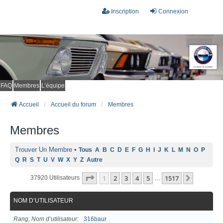
Inscription
Connexion
FAQ
Membres
L’équipe
Accueil
Accueil du forum
Membres
Membres
Trouver Un Membre
•
Tous
A
B
C
D
E
F
G
H
I
J
K
L
M
N
O
P
Q
R
S
T
U
V
W
X
Y
Z
Autre
Page
1
Sur
1517
1
2
3
4
5
1517
Suivant
37920 Utilisateurs
…
NOM D’UTILISATEUR
Rang, Nom d’utilisateur
316baur