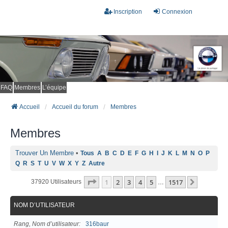
Inscription
Connexion
FAQ
Membres
L’équipe
Accueil
Accueil du forum
Membres
Membres
Trouver Un Membre
•
Tous
A
B
C
D
E
F
G
H
I
J
K
L
M
N
O
P
Q
R
S
T
U
V
W
X
Y
Z
Autre
Page
1
Sur
1517
1
2
3
4
5
1517
Suivant
37920 Utilisateurs
…
NOM D’UTILISATEUR
Rang, Nom d’utilisateur
316baur