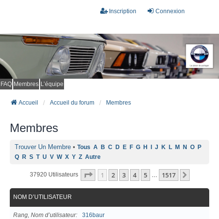
Inscription
Connexion
FAQ
Membres
L’équipe
Accueil
Accueil du forum
Membres
Membres
Trouver Un Membre
•
Tous
A
B
C
D
E
F
G
H
I
J
K
L
M
N
O
P
Q
R
S
T
U
V
W
X
Y
Z
Autre
Page
1
Sur
1517
1
2
3
4
5
1517
Suivant
37920 Utilisateurs
…
NOM D’UTILISATEUR
Rang, Nom d’utilisateur
316baur