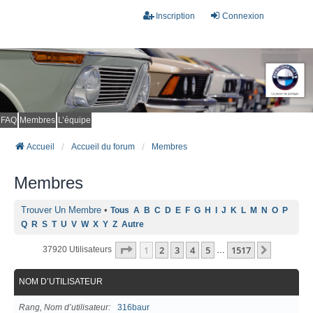
Inscription
Connexion
FAQ
Membres
L’équipe
Accueil
Accueil du forum
Membres
Membres
Trouver Un Membre
•
Tous
A
B
C
D
E
F
G
H
I
J
K
L
M
N
O
P
Q
R
S
T
U
V
W
X
Y
Z
Autre
Page
1
Sur
1517
1
2
3
4
5
1517
Suivant
37920 Utilisateurs
…
NOM D’UTILISATEUR
Rang, Nom d’utilisateur
316baur