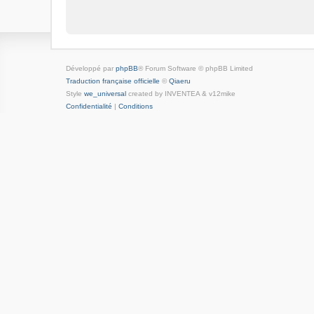
Développé par
phpBB
® Forum Software © phpBB Limited
Traduction française officielle
©
Qiaeru
Style
we_universal
created by INVENTEA & v12mike
Confidentialité
|
Conditions