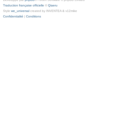
Traduction française officielle
©
Qiaeru
Style
we_universal
created by INVENTEA & v12mike
Confidentialité
|
Conditions