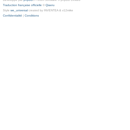
Traduction française officielle
©
Qiaeru
Style
we_universal
created by INVENTEA & v12mike
Confidentialité
|
Conditions