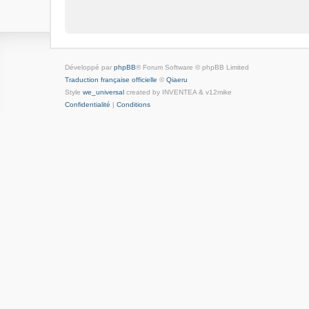
Développé par
phpBB
® Forum Software © phpBB Limited
Traduction française officielle
©
Qiaeru
Style
we_universal
created by INVENTEA & v12mike
Confidentialité
|
Conditions