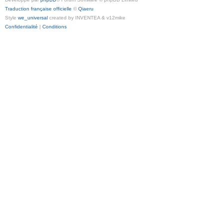
Traduction française officielle
©
Qiaeru
Style
we_universal
created by INVENTEA & v12mike
Confidentialité
|
Conditions