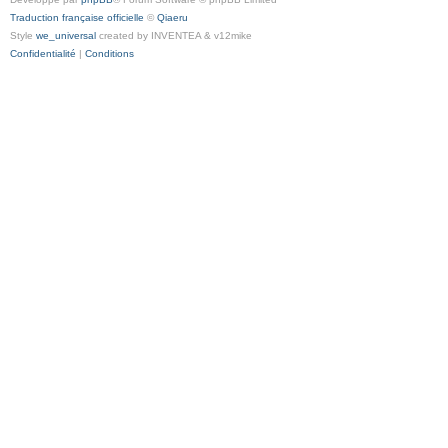
Traduction française officielle
©
Qiaeru
Style
we_universal
created by INVENTEA & v12mike
Confidentialité
|
Conditions