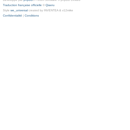
Traduction française officielle
©
Qiaeru
Style
we_universal
created by INVENTEA & v12mike
Confidentialité
|
Conditions