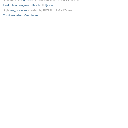
Traduction française officielle
©
Qiaeru
Style
we_universal
created by INVENTEA & v12mike
Confidentialité
|
Conditions