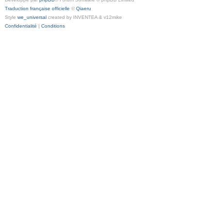
Traduction française officielle
©
Qiaeru
Style
we_universal
created by INVENTEA & v12mike
Confidentialité
|
Conditions