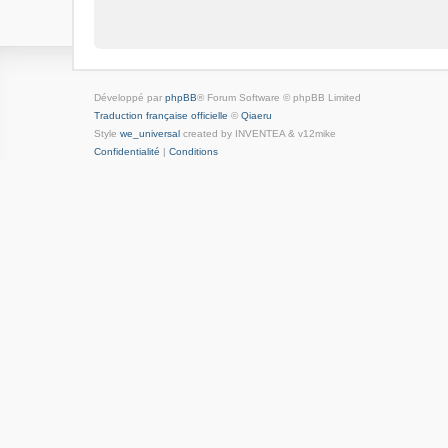
Développé par
phpBB
® Forum Software © phpBB Limited
Traduction française officielle
©
Qiaeru
Style
we_universal
created by INVENTEA & v12mike
Confidentialité
|
Conditions