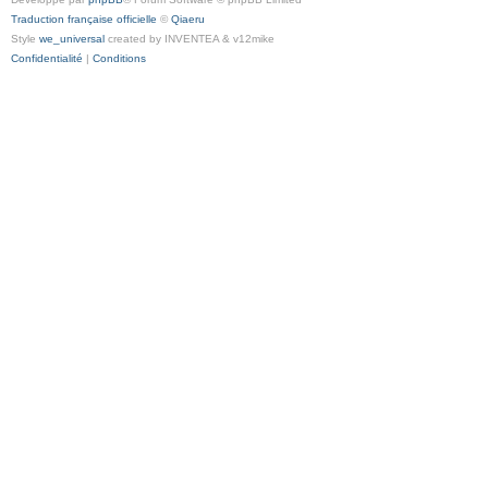
Traduction française officielle
©
Qiaeru
Style
we_universal
created by INVENTEA & v12mike
Confidentialité
|
Conditions