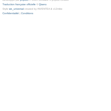
Traduction française officielle
©
Qiaeru
Style
we_universal
created by INVENTEA & v12mike
Confidentialité
|
Conditions