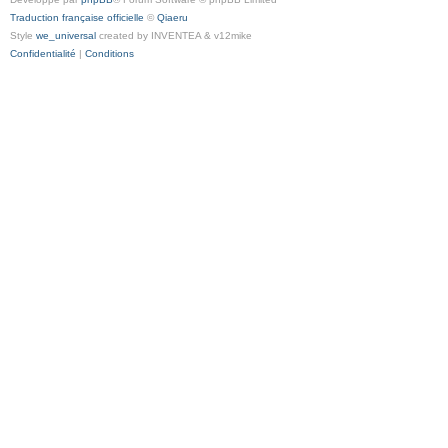
Traduction française officielle
©
Qiaeru
Style
we_universal
created by INVENTEA & v12mike
Confidentialité
|
Conditions