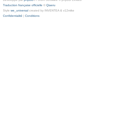
Traduction française officielle
©
Qiaeru
Style
we_universal
created by INVENTEA & v12mike
Confidentialité
|
Conditions