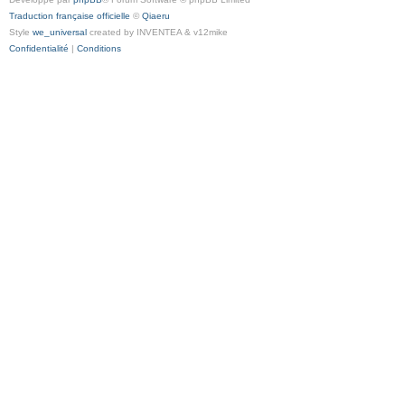
Traduction française officielle
©
Qiaeru
Style
we_universal
created by INVENTEA & v12mike
Confidentialité
|
Conditions