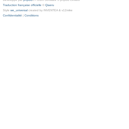
Traduction française officielle
©
Qiaeru
Style
we_universal
created by INVENTEA & v12mike
Confidentialité
|
Conditions