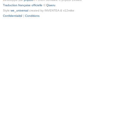
Traduction française officielle
©
Qiaeru
Style
we_universal
created by INVENTEA & v12mike
Confidentialité
|
Conditions