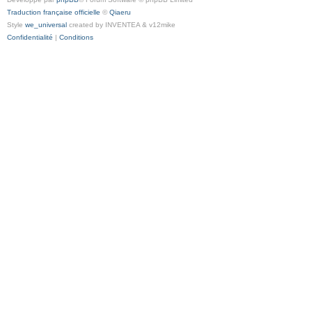
Traduction française officielle
©
Qiaeru
Style
we_universal
created by INVENTEA & v12mike
Confidentialité
|
Conditions