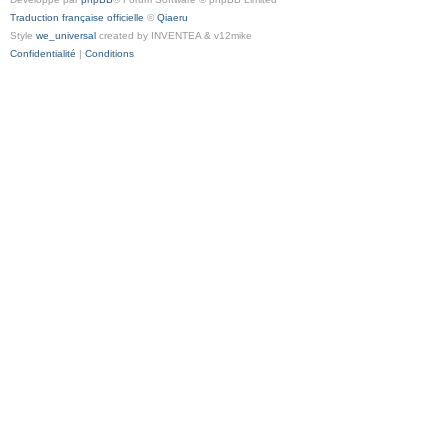
Traduction française officielle
©
Qiaeru
Style
we_universal
created by INVENTEA & v12mike
Confidentialité
|
Conditions