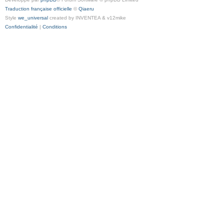
Traduction française officielle
©
Qiaeru
Style
we_universal
created by INVENTEA & v12mike
Confidentialité
|
Conditions