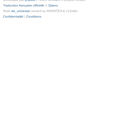
Traduction française officielle
©
Qiaeru
Style
we_universal
created by INVENTEA & v12mike
Confidentialité
|
Conditions