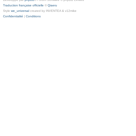
Traduction française officielle
©
Qiaeru
Style
we_universal
created by INVENTEA & v12mike
Confidentialité
|
Conditions