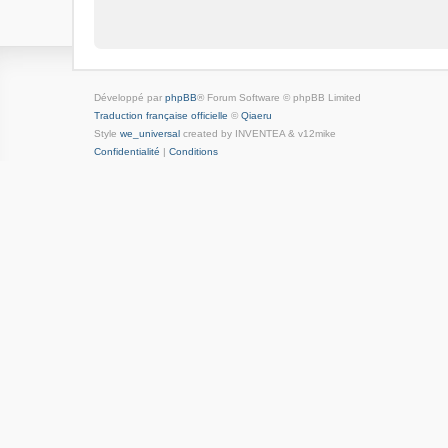
Développé par
phpBB
® Forum Software © phpBB Limited
Traduction française officielle
©
Qiaeru
Style
we_universal
created by INVENTEA & v12mike
Confidentialité
|
Conditions