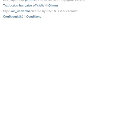
Traduction française officielle
©
Qiaeru
Style
we_universal
created by INVENTEA & v12mike
Confidentialité
|
Conditions