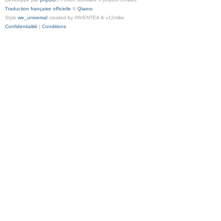
Traduction française officielle
©
Qiaeru
Style
we_universal
created by INVENTEA & v12mike
Confidentialité
|
Conditions