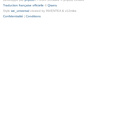
Traduction française officielle
©
Qiaeru
Style
we_universal
created by INVENTEA & v12mike
Confidentialité
|
Conditions