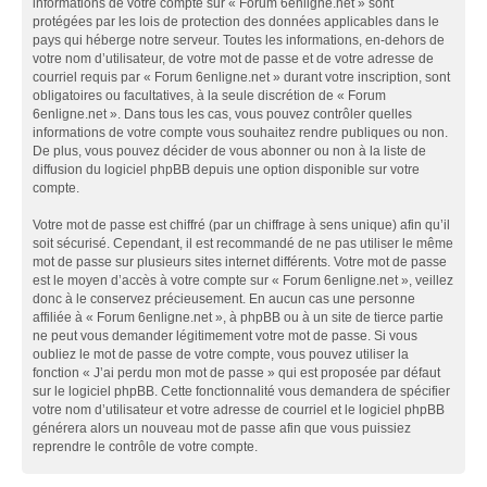
informations de votre compte sur « Forum 6enligne.net » sont
protégées par les lois de protection des données applicables dans le
pays qui héberge notre serveur. Toutes les informations, en-dehors de
votre nom d’utilisateur, de votre mot de passe et de votre adresse de
courriel requis par « Forum 6enligne.net » durant votre inscription, sont
obligatoires ou facultatives, à la seule discrétion de « Forum
6enligne.net ». Dans tous les cas, vous pouvez contrôler quelles
informations de votre compte vous souhaitez rendre publiques ou non.
De plus, vous pouvez décider de vous abonner ou non à la liste de
diffusion du logiciel phpBB depuis une option disponible sur votre
compte.
Votre mot de passe est chiffré (par un chiffrage à sens unique) afin qu’il
soit sécurisé. Cependant, il est recommandé de ne pas utiliser le même
mot de passe sur plusieurs sites internet différents. Votre mot de passe
est le moyen d’accès à votre compte sur « Forum 6enligne.net », veillez
donc à le conservez précieusement. En aucun cas une personne
affiliée à « Forum 6enligne.net », à phpBB ou à un site de tierce partie
ne peut vous demander légitimement votre mot de passe. Si vous
oubliez le mot de passe de votre compte, vous pouvez utiliser la
fonction « J’ai perdu mon mot de passe » qui est proposée par défaut
sur le logiciel phpBB. Cette fonctionnalité vous demandera de spécifier
votre nom d’utilisateur et votre adresse de courriel et le logiciel phpBB
générera alors un nouveau mot de passe afin que vous puissiez
reprendre le contrôle de votre compte.