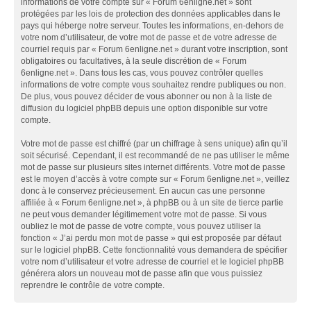
informations de votre compte sur « Forum 6enligne.net » sont
protégées par les lois de protection des données applicables dans le
pays qui héberge notre serveur. Toutes les informations, en-dehors de
votre nom d’utilisateur, de votre mot de passe et de votre adresse de
courriel requis par « Forum 6enligne.net » durant votre inscription, sont
obligatoires ou facultatives, à la seule discrétion de « Forum
6enligne.net ». Dans tous les cas, vous pouvez contrôler quelles
informations de votre compte vous souhaitez rendre publiques ou non.
De plus, vous pouvez décider de vous abonner ou non à la liste de
diffusion du logiciel phpBB depuis une option disponible sur votre
compte.
Votre mot de passe est chiffré (par un chiffrage à sens unique) afin qu’il
soit sécurisé. Cependant, il est recommandé de ne pas utiliser le même
mot de passe sur plusieurs sites internet différents. Votre mot de passe
est le moyen d’accès à votre compte sur « Forum 6enligne.net », veillez
donc à le conservez précieusement. En aucun cas une personne
affiliée à « Forum 6enligne.net », à phpBB ou à un site de tierce partie
ne peut vous demander légitimement votre mot de passe. Si vous
oubliez le mot de passe de votre compte, vous pouvez utiliser la
fonction « J’ai perdu mon mot de passe » qui est proposée par défaut
sur le logiciel phpBB. Cette fonctionnalité vous demandera de spécifier
votre nom d’utilisateur et votre adresse de courriel et le logiciel phpBB
générera alors un nouveau mot de passe afin que vous puissiez
reprendre le contrôle de votre compte.