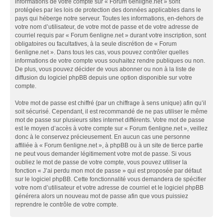
informations de votre compte sur « Forum 6enligne.net » sont
protégées par les lois de protection des données applicables dans le
pays qui héberge notre serveur. Toutes les informations, en-dehors de
votre nom d’utilisateur, de votre mot de passe et de votre adresse de
courriel requis par « Forum 6enligne.net » durant votre inscription, sont
obligatoires ou facultatives, à la seule discrétion de « Forum
6enligne.net ». Dans tous les cas, vous pouvez contrôler quelles
informations de votre compte vous souhaitez rendre publiques ou non.
De plus, vous pouvez décider de vous abonner ou non à la liste de
diffusion du logiciel phpBB depuis une option disponible sur votre
compte.
Votre mot de passe est chiffré (par un chiffrage à sens unique) afin qu’il
soit sécurisé. Cependant, il est recommandé de ne pas utiliser le même
mot de passe sur plusieurs sites internet différents. Votre mot de passe
est le moyen d’accès à votre compte sur « Forum 6enligne.net », veillez
donc à le conservez précieusement. En aucun cas une personne
affiliée à « Forum 6enligne.net », à phpBB ou à un site de tierce partie
ne peut vous demander légitimement votre mot de passe. Si vous
oubliez le mot de passe de votre compte, vous pouvez utiliser la
fonction « J’ai perdu mon mot de passe » qui est proposée par défaut
sur le logiciel phpBB. Cette fonctionnalité vous demandera de spécifier
votre nom d’utilisateur et votre adresse de courriel et le logiciel phpBB
générera alors un nouveau mot de passe afin que vous puissiez
reprendre le contrôle de votre compte.