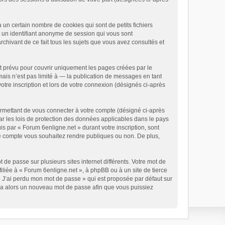
un certain nombre de cookies qui sont de petits fichiers
t un identifiant anonyme de session qui vous sont
chivant de ce fait tous les sujets que vous avez consultés et
t prévu pour couvrir uniquement les pages créées par le
is n’est pas limité à — la publication de messages en tant
otre inscription et lors de votre connexion (désignés ci-après
ermettant de vous connecter à votre compte (désigné ci-après
ar les lois de protection des données applicables dans le pays
is par « Forum 6enligne.net » durant votre inscription, sont
tre compte vous souhaitez rendre publiques ou non. De plus,
 de passe sur plusieurs sites internet différents. Votre mot de
liée à « Forum 6enligne.net », à phpBB ou à un site de tierce
« J’ai perdu mon mot de passe » qui est proposée par défaut sur
rera alors un nouveau mot de passe afin que vous puissiez