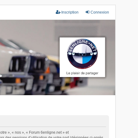
Inscription
Connexion
otre », « nos », « Forum 6enligne.net » et
ors des sessions d’utilisation de votre part (désignées ci-après