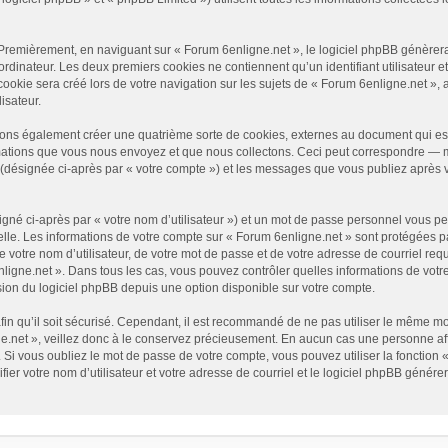
Premièrement, en naviguant sur « Forum 6enligne.net », le logiciel phpBB génèrera 
ordinateur. Les deux premiers cookies ne contiennent qu’un identifiant utilisateur e
okie sera créé lors de votre navigation sur les sujets de « Forum 6enligne.net », ar
isateur.
vons également créer une quatrième sorte de cookies, externes au document qui es
mations que vous nous envoyez et que nous collectons. Ceci peut correspondre — ma
» (désignée ci-après par « votre compte ») et les messages que vous publiez après v
gné ci-après par « votre nom d’utilisateur ») et un mot de passe personnel vous p
elle. Les informations de votre compte sur « Forum 6enligne.net » sont protégées p
 votre nom d’utilisateur, de votre mot de passe et de votre adresse de courriel requ
6enligne.net ». Dans tous les cas, vous pouvez contrôler quelles informations de vo
sion du logiciel phpBB depuis une option disponible sur votre compte.
afin qu’il soit sécurisé. Cependant, il est recommandé de ne pas utiliser le même mot
.net », veillez donc à le conservez précieusement. En aucun cas une personne affi
Si vous oubliez le mot de passe de votre compte, vous pouvez utiliser la fonction 
fier votre nom d’utilisateur et votre adresse de courriel et le logiciel phpBB géné