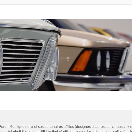
Forum 6enligne.net » et ses partenaires affiliés (désignés ci-après par « nous », « n
logiciel phpBB » et « phpBB Limited ») utilisent toutes les informations collectées l