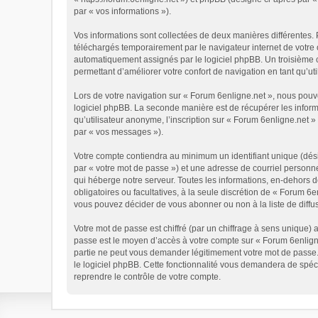
par « vos informations »).
Vos informations sont collectées de deux manières différentes. 
téléchargés temporairement par le navigateur internet de votre 
automatiquement assignés par le logiciel phpBB. Un troisième co
permettant d’améliorer votre confort de navigation en tant qu’util
Lors de votre navigation sur « Forum 6enligne.net », nous pou
logiciel phpBB. La seconde manière est de récupérer les infor
qu’utilisateur anonyme, l’inscription sur « Forum 6enligne.net 
par « vos messages »).
Votre compte contiendra au minimum un identifiant unique (dési
par « votre mot de passe ») et une adresse de courriel personn
qui héberge notre serveur. Toutes les informations, en-dehors de
obligatoires ou facultatives, à la seule discrétion de « Forum 
vous pouvez décider de vous abonner ou non à la liste de diffu
Votre mot de passe est chiffré (par un chiffrage à sens unique) 
passe est le moyen d’accès à votre compte sur « Forum 6enligne
partie ne peut vous demander légitimement votre mot de passe. 
le logiciel phpBB. Cette fonctionnalité vous demandera de spéci
reprendre le contrôle de votre compte.