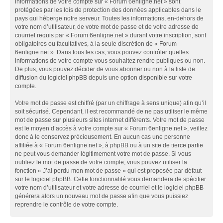
informations de votre compte sur « Forum 6enligne.net » sont
protégées par les lois de protection des données applicables dans le
pays qui héberge notre serveur. Toutes les informations, en-dehors de
votre nom d’utilisateur, de votre mot de passe et de votre adresse de
courriel requis par « Forum 6enligne.net » durant votre inscription, sont
obligatoires ou facultatives, à la seule discrétion de « Forum
6enligne.net ». Dans tous les cas, vous pouvez contrôler quelles
informations de votre compte vous souhaitez rendre publiques ou non.
De plus, vous pouvez décider de vous abonner ou non à la liste de
diffusion du logiciel phpBB depuis une option disponible sur votre
compte.
Votre mot de passe est chiffré (par un chiffrage à sens unique) afin qu’il
soit sécurisé. Cependant, il est recommandé de ne pas utiliser le même
mot de passe sur plusieurs sites internet différents. Votre mot de passe
est le moyen d’accès à votre compte sur « Forum 6enligne.net », veillez
donc à le conservez précieusement. En aucun cas une personne
affiliée à « Forum 6enligne.net », à phpBB ou à un site de tierce partie
ne peut vous demander légitimement votre mot de passe. Si vous
oubliez le mot de passe de votre compte, vous pouvez utiliser la
fonction « J’ai perdu mon mot de passe » qui est proposée par défaut
sur le logiciel phpBB. Cette fonctionnalité vous demandera de spécifier
votre nom d’utilisateur et votre adresse de courriel et le logiciel phpBB
générera alors un nouveau mot de passe afin que vous puissiez
reprendre le contrôle de votre compte.