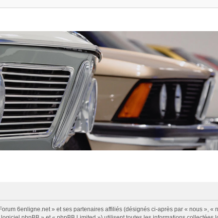
Forum 6enligne.net » et ses partenaires affiliés (désignés ci-après par « nous », « n
logiciel phpBB » et « phpBB Limited ») utilisent toutes les informations collectées l