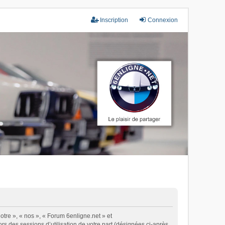
Inscription
Connexion
otre », « nos », « Forum 6enligne.net » et
ors des sessions d’utilisation de votre part (désignées ci-après