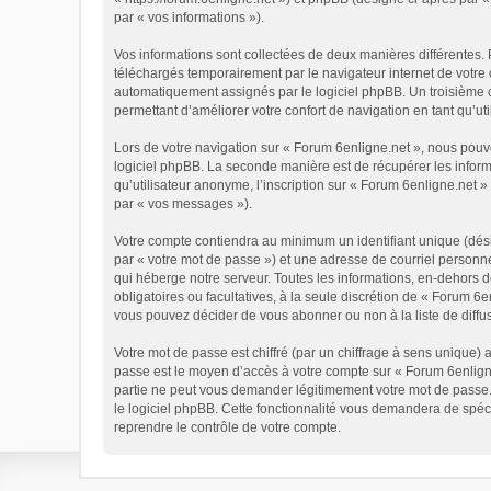
par « vos informations »).
Vos informations sont collectées de deux manières différentes. 
téléchargés temporairement par le navigateur internet de votre 
automatiquement assignés par le logiciel phpBB. Un troisième co
permettant d’améliorer votre confort de navigation en tant qu’util
Lors de votre navigation sur « Forum 6enligne.net », nous pou
logiciel phpBB. La seconde manière est de récupérer les infor
qu’utilisateur anonyme, l’inscription sur « Forum 6enligne.net 
par « vos messages »).
Votre compte contiendra au minimum un identifiant unique (dési
par « votre mot de passe ») et une adresse de courriel personn
qui héberge notre serveur. Toutes les informations, en-dehors de
obligatoires ou facultatives, à la seule discrétion de « Forum 
vous pouvez décider de vous abonner ou non à la liste de diffu
Votre mot de passe est chiffré (par un chiffrage à sens unique) 
passe est le moyen d’accès à votre compte sur « Forum 6enligne
partie ne peut vous demander légitimement votre mot de passe. 
le logiciel phpBB. Cette fonctionnalité vous demandera de spéci
reprendre le contrôle de votre compte.