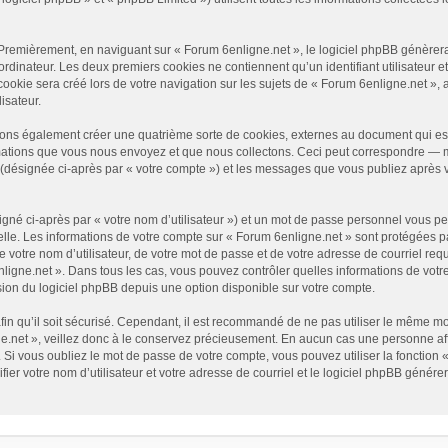
Premièrement, en naviguant sur « Forum 6enligne.net », le logiciel phpBB génèrera 
ordinateur. Les deux premiers cookies ne contiennent qu’un identifiant utilisateur e
okie sera créé lors de votre navigation sur les sujets de « Forum 6enligne.net », ar
isateur.
vons également créer une quatrième sorte de cookies, externes au document qui es
mations que vous nous envoyez et que nous collectons. Ceci peut correspondre — ma
» (désignée ci-après par « votre compte ») et les messages que vous publiez après v
gné ci-après par « votre nom d’utilisateur ») et un mot de passe personnel vous p
elle. Les informations de votre compte sur « Forum 6enligne.net » sont protégées p
 votre nom d’utilisateur, de votre mot de passe et de votre adresse de courriel requ
6enligne.net ». Dans tous les cas, vous pouvez contrôler quelles informations de vo
sion du logiciel phpBB depuis une option disponible sur votre compte.
afin qu’il soit sécurisé. Cependant, il est recommandé de ne pas utiliser le même mot
.net », veillez donc à le conservez précieusement. En aucun cas une personne affi
Si vous oubliez le mot de passe de votre compte, vous pouvez utiliser la fonction 
fier votre nom d’utilisateur et votre adresse de courriel et le logiciel phpBB géné