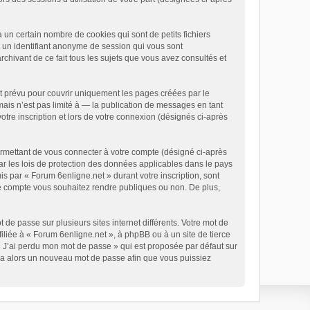
un certain nombre de cookies qui sont de petits fichiers
t un identifiant anonyme de session qui vous sont
chivant de ce fait tous les sujets que vous avez consultés et
t prévu pour couvrir uniquement les pages créées par le
is n’est pas limité à — la publication de messages en tant
otre inscription et lors de votre connexion (désignés ci-après
ermettant de vous connecter à votre compte (désigné ci-après
ar les lois de protection des données applicables dans le pays
is par « Forum 6enligne.net » durant votre inscription, sont
tre compte vous souhaitez rendre publiques ou non. De plus,
 de passe sur plusieurs sites internet différents. Votre mot de
liée à « Forum 6enligne.net », à phpBB ou à un site de tierce
« J’ai perdu mon mot de passe » qui est proposée par défaut sur
rera alors un nouveau mot de passe afin que vous puissiez