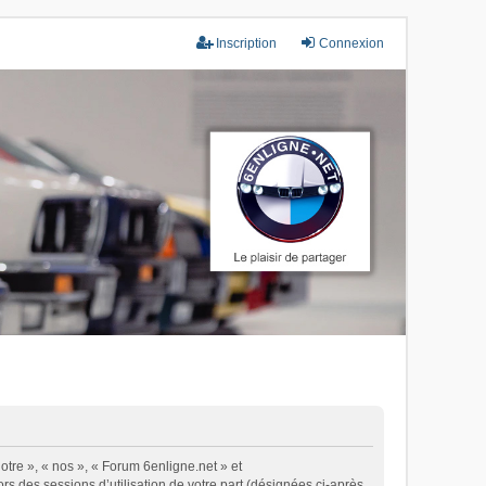
Inscription
Connexion
otre », « nos », « Forum 6enligne.net » et
ors des sessions d’utilisation de votre part (désignées ci-après