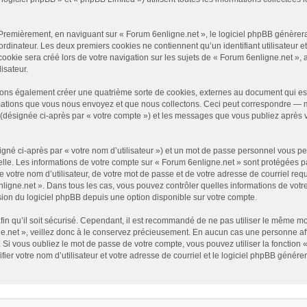
Premièrement, en naviguant sur « Forum 6enligne.net », le logiciel phpBB génèrera 
ordinateur. Les deux premiers cookies ne contiennent qu’un identifiant utilisateur e
okie sera créé lors de votre navigation sur les sujets de « Forum 6enligne.net », ar
isateur.
vons également créer une quatrième sorte de cookies, externes au document qui es
mations que vous nous envoyez et que nous collectons. Ceci peut correspondre — ma
» (désignée ci-après par « votre compte ») et les messages que vous publiez après v
gné ci-après par « votre nom d’utilisateur ») et un mot de passe personnel vous p
elle. Les informations de votre compte sur « Forum 6enligne.net » sont protégées p
 votre nom d’utilisateur, de votre mot de passe et de votre adresse de courriel requ
6enligne.net ». Dans tous les cas, vous pouvez contrôler quelles informations de vo
sion du logiciel phpBB depuis une option disponible sur votre compte.
afin qu’il soit sécurisé. Cependant, il est recommandé de ne pas utiliser le même mot
.net », veillez donc à le conservez précieusement. En aucun cas une personne affi
Si vous oubliez le mot de passe de votre compte, vous pouvez utiliser la fonction 
fier votre nom d’utilisateur et votre adresse de courriel et le logiciel phpBB géné