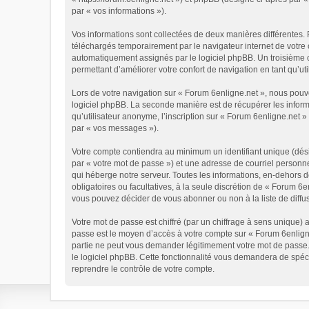
par « vos informations »).
Vos informations sont collectées de deux manières différentes. 
téléchargés temporairement par le navigateur internet de votre 
automatiquement assignés par le logiciel phpBB. Un troisième co
permettant d’améliorer votre confort de navigation en tant qu’util
Lors de votre navigation sur « Forum 6enligne.net », nous pou
logiciel phpBB. La seconde manière est de récupérer les infor
qu’utilisateur anonyme, l’inscription sur « Forum 6enligne.net 
par « vos messages »).
Votre compte contiendra au minimum un identifiant unique (dési
par « votre mot de passe ») et une adresse de courriel personn
qui héberge notre serveur. Toutes les informations, en-dehors de
obligatoires ou facultatives, à la seule discrétion de « Forum 
vous pouvez décider de vous abonner ou non à la liste de diffu
Votre mot de passe est chiffré (par un chiffrage à sens unique) 
passe est le moyen d’accès à votre compte sur « Forum 6enligne
partie ne peut vous demander légitimement votre mot de passe. 
le logiciel phpBB. Cette fonctionnalité vous demandera de spéci
reprendre le contrôle de votre compte.