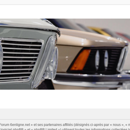
Forum 6enligne.net » et ses partenaires affiliés (désignés ci-après par « nous », « n
logiciel phpBB » et « phpBB Limited ») utilisent toutes les informations collectées l