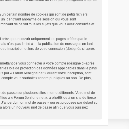
un certain nombre de cookies qui sont de petits fichiers
t un identifiant anonyme de session qui vous sont
chivant de ce fait tous les sujets que vous avez consultés et
t prévu pour couvrir uniquement les pages créées par le
is n’est pas limité à — la publication de messages en tant
otre inscription et lors de votre connexion (désignés ci-après
ermettant de vous connecter à votre compte (désigné ci-après
ar les lois de protection des données applicables dans le pays
is par « Forum 6enligne.net » durant votre inscription, sont
tre compte vous souhaitez rendre publiques ou non. De plus,
 de passe sur plusieurs sites internet différents. Votre mot de
liée à « Forum 6enligne.net », à phpBB ou à un site de tierce
« J’ai perdu mon mot de passe » qui est proposée par défaut sur
rera alors un nouveau mot de passe afin que vous puissiez