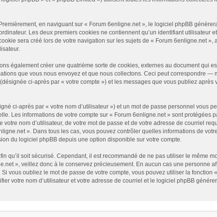
Premièrement, en naviguant sur « Forum 6enligne.net », le logiciel phpBB génèrera 
ordinateur. Les deux premiers cookies ne contiennent qu’un identifiant utilisateur e
okie sera créé lors de votre navigation sur les sujets de « Forum 6enligne.net », ar
isateur.
vons également créer une quatrième sorte de cookies, externes au document qui es
mations que vous nous envoyez et que nous collectons. Ceci peut correspondre — ma
» (désignée ci-après par « votre compte ») et les messages que vous publiez après v
gné ci-après par « votre nom d’utilisateur ») et un mot de passe personnel vous p
elle. Les informations de votre compte sur « Forum 6enligne.net » sont protégées p
 votre nom d’utilisateur, de votre mot de passe et de votre adresse de courriel requ
6enligne.net ». Dans tous les cas, vous pouvez contrôler quelles informations de vo
sion du logiciel phpBB depuis une option disponible sur votre compte.
afin qu’il soit sécurisé. Cependant, il est recommandé de ne pas utiliser le même mot
.net », veillez donc à le conservez précieusement. En aucun cas une personne affi
Si vous oubliez le mot de passe de votre compte, vous pouvez utiliser la fonction 
fier votre nom d’utilisateur et votre adresse de courriel et le logiciel phpBB géné