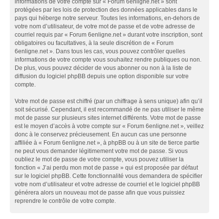
informations de votre compte sur « Forum 6enligne.net » sont
protégées par les lois de protection des données applicables dans le
pays qui héberge notre serveur. Toutes les informations, en-dehors de
votre nom d’utilisateur, de votre mot de passe et de votre adresse de
courriel requis par « Forum 6enligne.net » durant votre inscription, sont
obligatoires ou facultatives, à la seule discrétion de « Forum
6enligne.net ». Dans tous les cas, vous pouvez contrôler quelles
informations de votre compte vous souhaitez rendre publiques ou non.
De plus, vous pouvez décider de vous abonner ou non à la liste de
diffusion du logiciel phpBB depuis une option disponible sur votre
compte.
Votre mot de passe est chiffré (par un chiffrage à sens unique) afin qu’il
soit sécurisé. Cependant, il est recommandé de ne pas utiliser le même
mot de passe sur plusieurs sites internet différents. Votre mot de passe
est le moyen d’accès à votre compte sur « Forum 6enligne.net », veillez
donc à le conservez précieusement. En aucun cas une personne
affiliée à « Forum 6enligne.net », à phpBB ou à un site de tierce partie
ne peut vous demander légitimement votre mot de passe. Si vous
oubliez le mot de passe de votre compte, vous pouvez utiliser la
fonction « J’ai perdu mon mot de passe » qui est proposée par défaut
sur le logiciel phpBB. Cette fonctionnalité vous demandera de spécifier
votre nom d’utilisateur et votre adresse de courriel et le logiciel phpBB
générera alors un nouveau mot de passe afin que vous puissiez
reprendre le contrôle de votre compte.