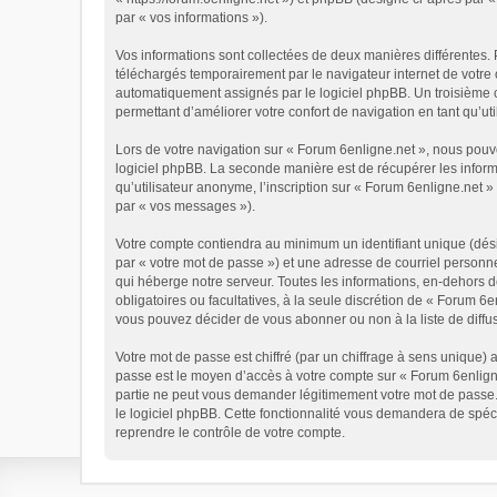
par « vos informations »).
Vos informations sont collectées de deux manières différentes. 
téléchargés temporairement par le navigateur internet de votre 
automatiquement assignés par le logiciel phpBB. Un troisième co
permettant d’améliorer votre confort de navigation en tant qu’util
Lors de votre navigation sur « Forum 6enligne.net », nous pou
logiciel phpBB. La seconde manière est de récupérer les infor
qu’utilisateur anonyme, l’inscription sur « Forum 6enligne.net 
par « vos messages »).
Votre compte contiendra au minimum un identifiant unique (dési
par « votre mot de passe ») et une adresse de courriel personn
qui héberge notre serveur. Toutes les informations, en-dehors de
obligatoires ou facultatives, à la seule discrétion de « Forum 
vous pouvez décider de vous abonner ou non à la liste de diffu
Votre mot de passe est chiffré (par un chiffrage à sens unique) 
passe est le moyen d’accès à votre compte sur « Forum 6enligne
partie ne peut vous demander légitimement votre mot de passe. 
le logiciel phpBB. Cette fonctionnalité vous demandera de spéci
reprendre le contrôle de votre compte.