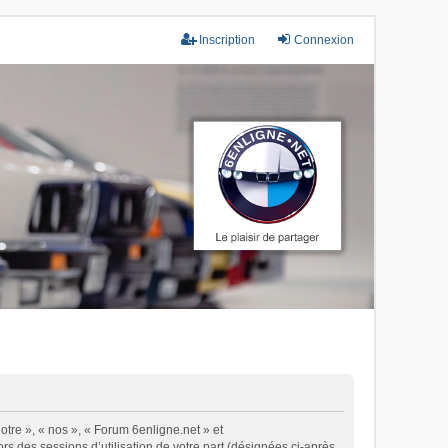
Inscription
Connexion
otre », « nos », « Forum 6enligne.net » et
ors des sessions d’utilisation de votre part (désignées ci-après