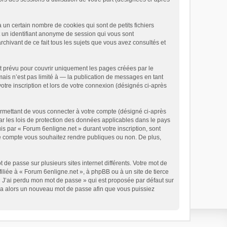
un certain nombre de cookies qui sont de petits fichiers
t un identifiant anonyme de session qui vous sont
chivant de ce fait tous les sujets que vous avez consultés et
t prévu pour couvrir uniquement les pages créées par le
is n’est pas limité à — la publication de messages en tant
otre inscription et lors de votre connexion (désignés ci-après
ermettant de vous connecter à votre compte (désigné ci-après
ar les lois de protection des données applicables dans le pays
is par « Forum 6enligne.net » durant votre inscription, sont
tre compte vous souhaitez rendre publiques ou non. De plus,
 de passe sur plusieurs sites internet différents. Votre mot de
liée à « Forum 6enligne.net », à phpBB ou à un site de tierce
« J’ai perdu mon mot de passe » qui est proposée par défaut sur
rera alors un nouveau mot de passe afin que vous puissiez