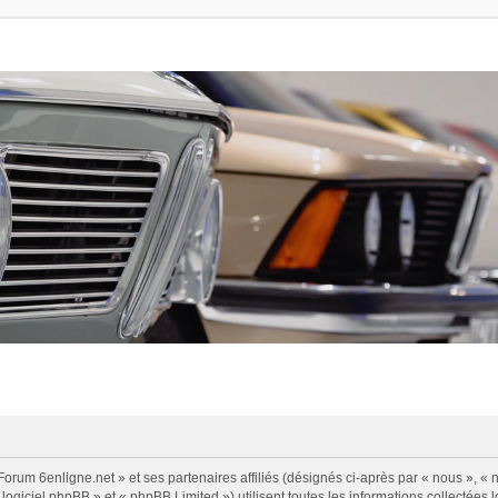
Forum 6enligne.net » et ses partenaires affiliés (désignés ci-après par « nous », « n
logiciel phpBB » et « phpBB Limited ») utilisent toutes les informations collectées l