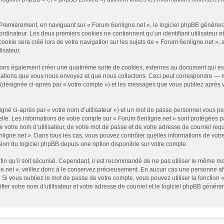
Premièrement, en naviguant sur « Forum 6enligne.net », le logiciel phpBB génèrera 
ordinateur. Les deux premiers cookies ne contiennent qu’un identifiant utilisateur e
okie sera créé lors de votre navigation sur les sujets de « Forum 6enligne.net », ar
isateur.
vons également créer une quatrième sorte de cookies, externes au document qui es
mations que vous nous envoyez et que nous collectons. Ceci peut correspondre — ma
» (désignée ci-après par « votre compte ») et les messages que vous publiez après v
gné ci-après par « votre nom d’utilisateur ») et un mot de passe personnel vous p
elle. Les informations de votre compte sur « Forum 6enligne.net » sont protégées p
 votre nom d’utilisateur, de votre mot de passe et de votre adresse de courriel requ
6enligne.net ». Dans tous les cas, vous pouvez contrôler quelles informations de vo
sion du logiciel phpBB depuis une option disponible sur votre compte.
afin qu’il soit sécurisé. Cependant, il est recommandé de ne pas utiliser le même mot
.net », veillez donc à le conservez précieusement. En aucun cas une personne affi
Si vous oubliez le mot de passe de votre compte, vous pouvez utiliser la fonction 
fier votre nom d’utilisateur et votre adresse de courriel et le logiciel phpBB géné