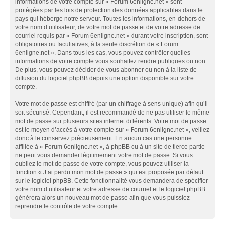
informations de votre compte sur « Forum 6enligne.net » sont
protégées par les lois de protection des données applicables dans le
pays qui héberge notre serveur. Toutes les informations, en-dehors de
votre nom d’utilisateur, de votre mot de passe et de votre adresse de
courriel requis par « Forum 6enligne.net » durant votre inscription, sont
obligatoires ou facultatives, à la seule discrétion de « Forum
6enligne.net ». Dans tous les cas, vous pouvez contrôler quelles
informations de votre compte vous souhaitez rendre publiques ou non.
De plus, vous pouvez décider de vous abonner ou non à la liste de
diffusion du logiciel phpBB depuis une option disponible sur votre
compte.
Votre mot de passe est chiffré (par un chiffrage à sens unique) afin qu’il
soit sécurisé. Cependant, il est recommandé de ne pas utiliser le même
mot de passe sur plusieurs sites internet différents. Votre mot de passe
est le moyen d’accès à votre compte sur « Forum 6enligne.net », veillez
donc à le conservez précieusement. En aucun cas une personne
affiliée à « Forum 6enligne.net », à phpBB ou à un site de tierce partie
ne peut vous demander légitimement votre mot de passe. Si vous
oubliez le mot de passe de votre compte, vous pouvez utiliser la
fonction « J’ai perdu mon mot de passe » qui est proposée par défaut
sur le logiciel phpBB. Cette fonctionnalité vous demandera de spécifier
votre nom d’utilisateur et votre adresse de courriel et le logiciel phpBB
générera alors un nouveau mot de passe afin que vous puissiez
reprendre le contrôle de votre compte.