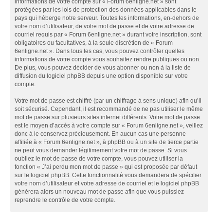
informations de votre compte sur « Forum 6enligne.net » sont
protégées par les lois de protection des données applicables dans le
pays qui héberge notre serveur. Toutes les informations, en-dehors de
votre nom d’utilisateur, de votre mot de passe et de votre adresse de
courriel requis par « Forum 6enligne.net » durant votre inscription, sont
obligatoires ou facultatives, à la seule discrétion de « Forum
6enligne.net ». Dans tous les cas, vous pouvez contrôler quelles
informations de votre compte vous souhaitez rendre publiques ou non.
De plus, vous pouvez décider de vous abonner ou non à la liste de
diffusion du logiciel phpBB depuis une option disponible sur votre
compte.
Votre mot de passe est chiffré (par un chiffrage à sens unique) afin qu’il
soit sécurisé. Cependant, il est recommandé de ne pas utiliser le même
mot de passe sur plusieurs sites internet différents. Votre mot de passe
est le moyen d’accès à votre compte sur « Forum 6enligne.net », veillez
donc à le conservez précieusement. En aucun cas une personne
affiliée à « Forum 6enligne.net », à phpBB ou à un site de tierce partie
ne peut vous demander légitimement votre mot de passe. Si vous
oubliez le mot de passe de votre compte, vous pouvez utiliser la
fonction « J’ai perdu mon mot de passe » qui est proposée par défaut
sur le logiciel phpBB. Cette fonctionnalité vous demandera de spécifier
votre nom d’utilisateur et votre adresse de courriel et le logiciel phpBB
générera alors un nouveau mot de passe afin que vous puissiez
reprendre le contrôle de votre compte.