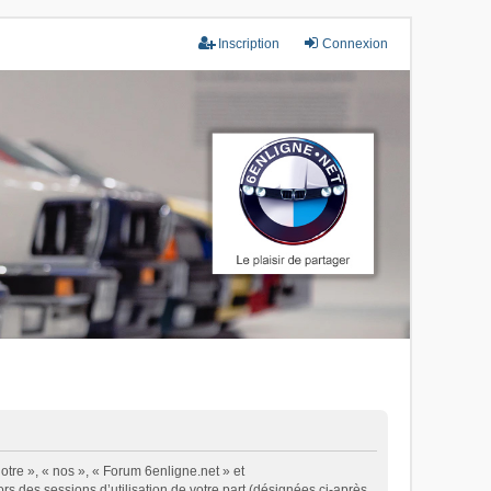
Inscription
Connexion
otre », « nos », « Forum 6enligne.net » et
ors des sessions d’utilisation de votre part (désignées ci-après