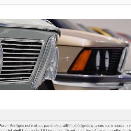
Forum 6enligne.net » et ses partenaires affiliés (désignés ci-après par « nous », « n
logiciel phpBB » et « phpBB Limited ») utilisent toutes les informations collectées l