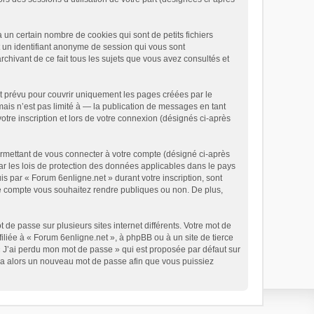
un certain nombre de cookies qui sont de petits fichiers
t un identifiant anonyme de session qui vous sont
chivant de ce fait tous les sujets que vous avez consultés et
t prévu pour couvrir uniquement les pages créées par le
is n’est pas limité à — la publication de messages en tant
otre inscription et lors de votre connexion (désignés ci-après
ermettant de vous connecter à votre compte (désigné ci-après
ar les lois de protection des données applicables dans le pays
is par « Forum 6enligne.net » durant votre inscription, sont
tre compte vous souhaitez rendre publiques ou non. De plus,
 de passe sur plusieurs sites internet différents. Votre mot de
liée à « Forum 6enligne.net », à phpBB ou à un site de tierce
« J’ai perdu mon mot de passe » qui est proposée par défaut sur
rera alors un nouveau mot de passe afin que vous puissiez