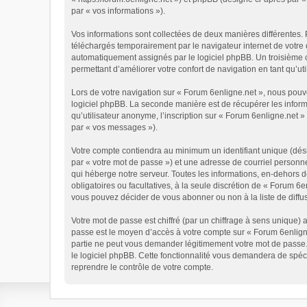
par « vos informations »).
Vos informations sont collectées de deux manières différentes. 
téléchargés temporairement par le navigateur internet de votre 
automatiquement assignés par le logiciel phpBB. Un troisième co
permettant d’améliorer votre confort de navigation en tant qu’util
Lors de votre navigation sur « Forum 6enligne.net », nous pou
logiciel phpBB. La seconde manière est de récupérer les infor
qu’utilisateur anonyme, l’inscription sur « Forum 6enligne.net 
par « vos messages »).
Votre compte contiendra au minimum un identifiant unique (dési
par « votre mot de passe ») et une adresse de courriel personn
qui héberge notre serveur. Toutes les informations, en-dehors de
obligatoires ou facultatives, à la seule discrétion de « Forum 
vous pouvez décider de vous abonner ou non à la liste de diffu
Votre mot de passe est chiffré (par un chiffrage à sens unique) 
passe est le moyen d’accès à votre compte sur « Forum 6enligne
partie ne peut vous demander légitimement votre mot de passe. 
le logiciel phpBB. Cette fonctionnalité vous demandera de spéci
reprendre le contrôle de votre compte.