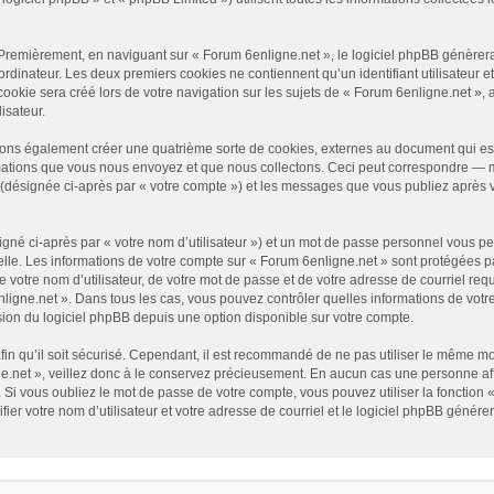
Premièrement, en naviguant sur « Forum 6enligne.net », le logiciel phpBB génèrera 
ordinateur. Les deux premiers cookies ne contiennent qu’un identifiant utilisateur e
okie sera créé lors de votre navigation sur les sujets de « Forum 6enligne.net », ar
isateur.
vons également créer une quatrième sorte de cookies, externes au document qui es
mations que vous nous envoyez et que nous collectons. Ceci peut correspondre — ma
» (désignée ci-après par « votre compte ») et les messages que vous publiez après v
gné ci-après par « votre nom d’utilisateur ») et un mot de passe personnel vous p
elle. Les informations de votre compte sur « Forum 6enligne.net » sont protégées p
 votre nom d’utilisateur, de votre mot de passe et de votre adresse de courriel requ
6enligne.net ». Dans tous les cas, vous pouvez contrôler quelles informations de vo
sion du logiciel phpBB depuis une option disponible sur votre compte.
afin qu’il soit sécurisé. Cependant, il est recommandé de ne pas utiliser le même mot
.net », veillez donc à le conservez précieusement. En aucun cas une personne affi
Si vous oubliez le mot de passe de votre compte, vous pouvez utiliser la fonction 
fier votre nom d’utilisateur et votre adresse de courriel et le logiciel phpBB géné