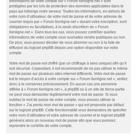
informations de votre compte sur « Forum 6enligne.net » sont
protégées par les lois de protection des données applicables dans le
pays qui héberge notre serveur. Toutes les informations, en-dehors de
votre nom d’utilisateur, de votre mot de passe et de votre adresse de
courriel requis par « Forum 6enligne.net » durant votre inscription, sont
obligatoires ou facultatives, à la seule discrétion de « Forum
6enligne.net ». Dans tous les cas, vous pouvez contrôler quelles
informations de votre compte vous souhaitez rendre publiques ou non.
De plus, vous pouvez décider de vous abonner ou non à la liste de
diffusion du logiciel phpBB depuis une option disponible sur votre
compte.
Votre mot de passe est chiffré (par un chiffrage à sens unique) afin qu’il
soit sécurisé. Cependant, il est recommandé de ne pas utiliser le même
mot de passe sur plusieurs sites internet différents. Votre mot de passe
est le moyen d’accès à votre compte sur « Forum 6enligne.net », veillez
donc à le conservez précieusement. En aucun cas une personne
affiliée à « Forum 6enligne.net », à phpBB ou à un site de tierce partie
ne peut vous demander légitimement votre mot de passe. Si vous
oubliez le mot de passe de votre compte, vous pouvez utiliser la
fonction « J’ai perdu mon mot de passe » qui est proposée par défaut
sur le logiciel phpBB. Cette fonctionnalité vous demandera de spécifier
votre nom d’utilisateur et votre adresse de courriel et le logiciel phpBB
générera alors un nouveau mot de passe afin que vous puissiez
reprendre le contrôle de votre compte.