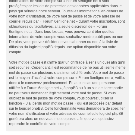
informations de votre compte sur « Forum 6enligne.net » sont
protégées par les lois de protection des données applicables dans le
pays qui héberge notre serveur. Toutes les informations, en-dehors de
votre nom d’utilisateur, de votre mot de passe et de votre adresse de
courriel requis par « Forum 6enligne.net » durant votre inscription, sont
obligatoires ou facultatives, à la seule discrétion de « Forum
6enligne.net ». Dans tous les cas, vous pouvez contrôler quelles
informations de votre compte vous souhaitez rendre publiques ou non.
De plus, vous pouvez décider de vous abonner ou non à la liste de
diffusion du logiciel phpBB depuis une option disponible sur votre
compte.
Votre mot de passe est chiffré (par un chiffrage à sens unique) afin qu’il
soit sécurisé. Cependant, il est recommandé de ne pas utiliser le même
mot de passe sur plusieurs sites internet différents. Votre mot de passe
est le moyen d’accès à votre compte sur « Forum 6enligne.net », veillez
donc à le conservez précieusement. En aucun cas une personne
affiliée à « Forum 6enligne.net », à phpBB ou à un site de tierce partie
ne peut vous demander légitimement votre mot de passe. Si vous
oubliez le mot de passe de votre compte, vous pouvez utiliser la
fonction « J’ai perdu mon mot de passe » qui est proposée par défaut
sur le logiciel phpBB. Cette fonctionnalité vous demandera de spécifier
votre nom d’utilisateur et votre adresse de courriel et le logiciel phpBB
générera alors un nouveau mot de passe afin que vous puissiez
reprendre le contrôle de votre compte.