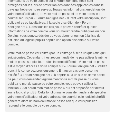
informations de votre compte sur « Forum 6enligne.net » sont
protégées par les lois de protection des données applicables dans le
pays qui héberge notre serveur. Toutes les informations, en-dehors de
votre nom d’utilisateur, de votre mot de passe et de votre adresse de
courriel requis par « Forum 6enligne.net » durant votre inscription, sont
obligatoires ou facultatives, à la seule discrétion de « Forum
6enligne.net ». Dans tous les cas, vous pouvez contrôler quelles
informations de votre compte vous souhaitez rendre publiques ou non.
De plus, vous pouvez décider de vous abonner ou non à la liste de
diffusion du logiciel phpBB depuis une option disponible sur votre
compte.
Votre mot de passe est chiffré (par un chiffrage à sens unique) afin qu’il
soit sécurisé. Cependant, il est recommandé de ne pas utiliser le même
mot de passe sur plusieurs sites internet différents. Votre mot de passe
est le moyen d’accès à votre compte sur « Forum 6enligne.net », veillez
donc à le conservez précieusement. En aucun cas une personne
affiliée à « Forum 6enligne.net », à phpBB ou à un site de tierce partie
ne peut vous demander légitimement votre mot de passe. Si vous
oubliez le mot de passe de votre compte, vous pouvez utiliser la
fonction « J’ai perdu mon mot de passe » qui est proposée par défaut
sur le logiciel phpBB. Cette fonctionnalité vous demandera de spécifier
votre nom d’utilisateur et votre adresse de courriel et le logiciel phpBB
générera alors un nouveau mot de passe afin que vous puissiez
reprendre le contrôle de votre compte.